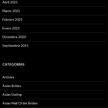
Abril 2021
Marzo 2021
Febrero 2021
Enero 2021
Diciembre 2020
Septiembre 2015
CATEGORÍAS
Articles
Asian Brides
Asian Dating
Asian Mail Order Brides