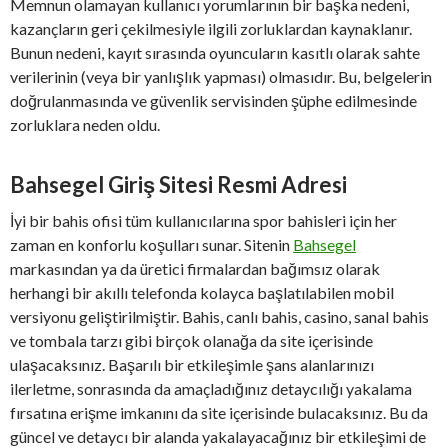
Memnun olamayan kullanıcı yorumlarının bir başka nedeni,
kazançların geri çekilmesiyle ilgili zorluklardan kaynaklanır.
Bunun nedeni, kayıt sırasında oyuncuların kasıtlı olarak sahte
verilerinin (veya bir yanlışlık yapması) olmasıdır. Bu, belgelerin
doğrulanmasında ve güvenlik servisinden şüphe edilmesinde
zorluklara neden oldu.
Bahsegel Giriş Sitesi Resmi Adresi
İyi bir bahis ofisi tüm kullanıcılarına spor bahisleri için her
zaman en konforlu koşulları sunar. Sitenin
Bahsegel
markasından ya da üretici firmalardan bağımsız olarak
herhangi bir akıllı telefonda kolayca başlatılabilen mobil
versiyonu geliştirilmiştir. Bahis, canlı bahis, casino, sanal bahis
ve tombala tarzı gibi birçok olanağa da site içerisinde
ulaşacaksınız. Başarılı bir etkileşimle şans alanlarınızı
ilerletme, sonrasında da amaçladığınız detaycılığı yakalama
fırsatına erişme imkanını da site içerisinde bulacaksınız. Bu da
güncel ve detaycı bir alanda yakalayacağınız bir etkileşimi de