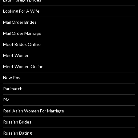
Looking For A Wife
Mail Order Brides
Mail Order Marriage
Meet Brides Online
Meet Women
Meet Women Online
New Post
Parimatch
PM
Real Asian Women For Marriage
Russian Brides
Russian Dating