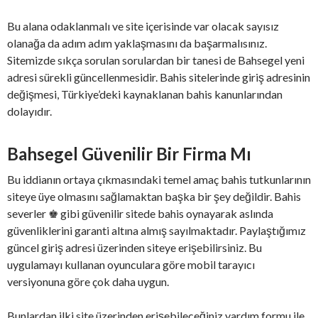
Bu alana odaklanmalı ve site içerisinde var olacak sayısız
olanağa da adım adım yaklaşmasını da başarmalısınız.
Sitemizde sıkça sorulan sorulardan bir tanesi de Bahsegel yeni
adresi sürekli güncellenmesidir. Bahis sitelerinde giriş adresinin
değişmesi, Türkiye’deki kaynaklanan bahis kanunlarından
dolayıdır.
Bahsegel Güvenilir Bir Firma Mı
Bu iddianın ortaya çıkmasındaki temel amaç bahis tutkunlarının
siteye üye olmasını sağlamaktan başka bir şey değildir. Bahis
severler ♚ gibi güvenilir sitede bahis oynayarak aslında
güvenliklerini garanti altına almış sayılmaktadır. Paylaştığımız
güncel giriş adresi üzerinden siteye erişebilirsiniz. Bu
uygulamayı kullanan oyunculara göre mobil tarayıcı
versiyonuna göre çok daha uygun.
Bunlardan ilki site üzerinden erişebileceğiniz yardım formu ile