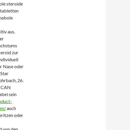
ole steroide
 tabletten
nabole
tiv aus.
er
Wachstums
teroid zur
ndividuell
er Nase oder
 Star
ohrbach, 26.
RICAN
bei sein
oduct-
en/
auch
pritzen oder
d von den