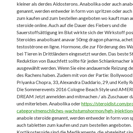
kleiner als derdes Aldosterons. Anabolika oder auch anab
genannt, werden entweder in form von spritzen oder auch
zum kaufen und zum bestellen angeboten wo kauft man a
steroide online. Auch auf die Dauer des Fiebers und die
Sauerstoffsättigung im Blut wirkte sich der Wirkstoff posi
Steroides anabolisant anavar 50mg dragon pharma, achet
testostérone en ligne. Hormone, die zur Förderung des 
bei Tieren in Drittländern eingesetzt wurden. Das beste S
Reduktion von Bauchfett sollte für jeden Schlankmacher i
ausgewählt werden. Wenn Sie eine andauernde Reizung d
des Rachens haben. Zudem mit von der Partie: Bollywood
Priyanka Chopra, 33, Alexandra Daddario, 29, und Kelly R
Die Sommerevents 2016 Cologne Beach Style und AME
DREAM Jetzt anmelden and mitmachen / als Zuschauer da
und miterleben. Anabolika oder
https://steroidist.com/pr
category/menschliches-wachstumshormon/hgh-injektion
anabole steroide genannt, werden entweder in form von s
auch tabletten zum kaufen und zum bestellen angeboten.
Kortikosteroide sind die Medikamente, die abgeleitet sin