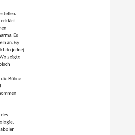
stellen.
 erklärt
chen
harma. Es
ln an. By
kt do jednej
 Wo zeigte
pisch
f die Bühne
d
genommen
 des
ologie,
naboler