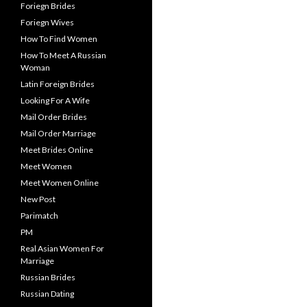
Foriegn Brides
Foriegn Wives
How To Find Women
How To Meet A Russian
Woman
Latin Foreign Brides
Looking For A Wife
Mail Order Brides
Mail Order Marriage
Meet Brides Online
Meet Women
Meet Women Online
New Post
Parimatch
PM
Real Asian Women For
Marriage
Russian Brides
Russian Dating