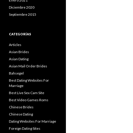
Enero 2021
Diciembre 2020
Septiembre 2015
CATEGORÍAS
Articles
Asian Brides
Asian Dating
Asian Mail Order Brides
Bahsegel
Best Dating Websites For
Marriage
Best Live Sex Cam Site
Best Video Games Roms
Chinese Brides
Chinese Dating
Dating Websites For Marriage
Foreign Dating Sites