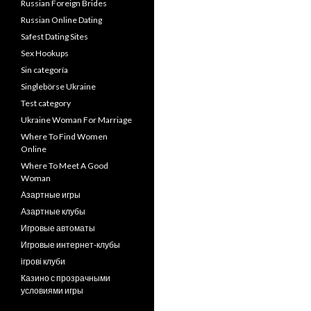
Russian Foreign Brides
Russian Online Dating
Safest Dating Sites
Sex Hookups
Sin categoría
Singlebörse Ukraine
Test category
Ukraine Woman For Marriage
Where To Find Women
Online
Where To Meet A Good
Woman
Азартные игры
Азартные клубы
Игровые автоматы
Игровые интернет-клубы
ігрові клуби
Казино с прозрачными
условиями игры