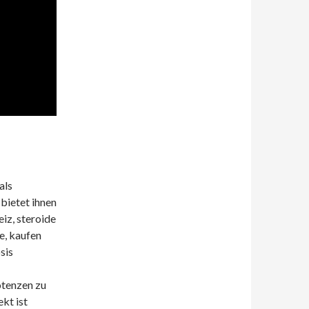
als
bietet ihnen
iz, steroide
e, kaufen
sis
otenzen zu
kt ist