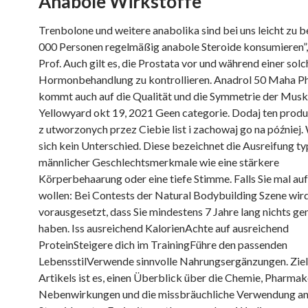
Anabole Wirkstoffe
Trenbolone und weitere anabolika sind bei uns leicht zu be
000 Personen regelmäßig anabole Steroide konsumieren”,
Prof. Auch gilt es, die Prostata vor und während einer sol
Hormonbehandlung zu kontrollieren. Anadrol 50 Maha P
kommt auch auf die Qualität und die Symmetrie der Muske
Yellowyard okt 19, 2021 Geen categorie. Dodaj ten produ
z utworzonych przez Ciebie list i zachowaj go na później.
sich kein Unterschied. Diese bezeichnet die Ausreifung ty
männlicher Geschlechtsmerkmale wie eine stärkere
Körperbehaarung oder eine tiefe Stimme. Falls Sie mal au
wollen: Bei Contests der Natural Bodybuilding Szene wir
vorausgesetzt, dass Sie mindestens 7 Jahre lang nichts 
haben. Iss ausreichend KalorienAchte auf ausreichend
ProteinSteigere dich im TrainingFühre den passenden
LebensstilVerwende sinnvolle Nahrungsergänzungen. Ziel
Artikels ist es, einen Überblick über die Chemie, Pharmak
Nebenwirkungen und die missbräuchliche Verwendung a