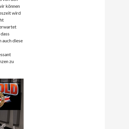
wir können
eszeit wird
ht
 erwartet
 dass
 auch diese
essant
nzen zu