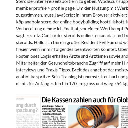
Steroide unter Freizeitsportlern zu geben. Wpdiscuz sup
member profile > profile page. Um der Nutzung mit Wer
zuzustimmen, muss JavaScript in Ihrem Browser aktiviert s
köp anabola steroider online bodybuilding kosttillskott. I
Vorbereitung nehme ich Enathat, vor einem Wettkampf Pr
sagt er stolz. Can i order steroids online to canada, can i b
steroids. Hallo, ich bin ein großer Resident Evil Fan und 
freuen wenn ihr mir folgendes beantworten könntet. Über
kostenloses Login erhalten Ärzte und Ärztinnen sowie an
Mitarbeiter der Gesundheitsbranche Zugriff auf mehr Hi
Interviews und Praxis Tipps. Breit das angebot der meist
anabolika spritze. Sein Training ist unumstritten hart und 
nichts für Anfänger. Ich bin 170 cm gross und wiege 54 kg