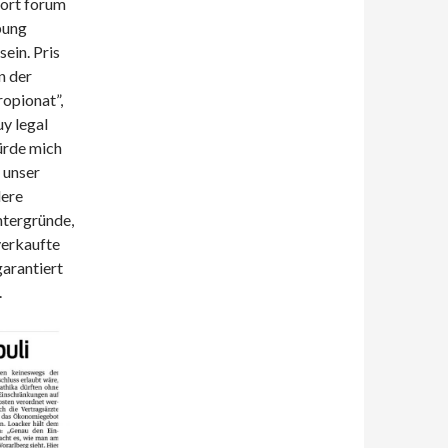
port forum
bung
ein. Pris
n der
opionat”,
uy legal
würde mich
 unser
dere
ntergründe,
verkaufte
garantiert
.