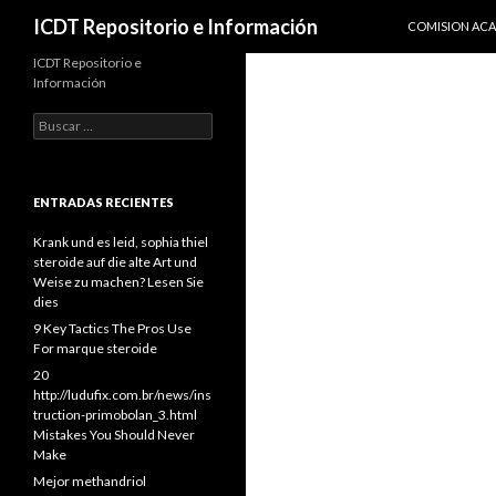
IR AL CONTENI
Buscar
ICDT Repositorio e Información
COMISION AC
ICDT Repositorio e
Información
Buscar:
ENTRADAS RECIENTES
Krank und es leid, sophia thiel
steroide auf die alte Art und
Weise zu machen? Lesen Sie
dies
9 Key Tactics The Pros Use
For marque steroide
20
http://ludufix.com.br/news/ins
truction-primobolan_3.html
Mistakes You Should Never
Make
Mejor methandriol